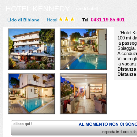
HOTEL KENNEDY
(vedi hotel)
0431.19.85.601
Lido di Bibione
Hotel
Tel.
L'Hotel K
100 mt dal
la passegg
Spiaggia.
A conduzio
Vi accogl
la vacanza
Distanza 
Distanza