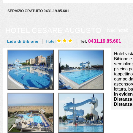
SERVIZIO GRATUITO 0431.19.85.601
HOTEL CESARE AUGUSTO
(vedi hotel)
0431.19.85.601
Lido di Bibione
Hotel
Tel.
Hotel vist
Bibione e 
semiolimp
piscina p
tappettino
campo da 
ascensore
lettura, b
In eviden
Distanza
Distanza