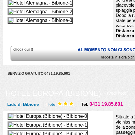
piacevole 
spiaggia 
Dopo la ri
state pens
vacanza.
Distanza 
Distanza
SERVIZIO GRATUITO 0431.19.85.601
HOTEL EUROPA (BIBIONE)
(vedi hotel)
0431.19.85.601
Lido di Bibione
Hotel
Tel.
Situato a 
vicinissim
della zona
passeggia