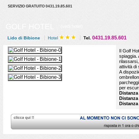
SERVIZIO GRATUITO 0431.19.85.601
GOLF HOTEL
(vedi hotel)
0431.19.85.601
Lido di Bibione
Hotel
Tel.
Il Golf Ho
spiaggia. 
rilassarsi
attività d
A dispozii
ombrellon
parcheggio
per escurs
Distanza 
Distanza
Distanza 