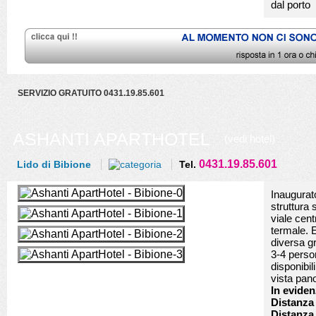
dal porto
SERVIZIO GRATUITO 0431.19.85.601
ASHANTI APARTHOTEL
(vedi hotel)
0431.19.85.601
Lido di Bibione
Tel.
Inaugurato
struttura 
viale cent
termale. E
diversa g
3-4 person
disponibi
vista pan
In eviden
Distanza 
Distanza 