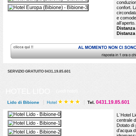
conduzion
confort. 
circondat
e comode t
all'aperto.
Distanza
Distanza
SERVIZIO GRATUITO 0431.19.85.601
HOTEL LIDO
(vedi hotel)
0431.19.85.601
Lido di Bibione
Hotel
Tel.
L`Hotel Li
centrale 
Dotato di 
d'acqua d
idromassa