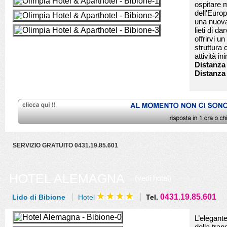
ospitare m
dell'Europ
una nuova
lieti di d
offrirvi u
struttura
attività in
Distanza 
Distanza
SERVIZIO GRATUITO 0431.19.85.601
HOTEL ALEMAGNA
(vedi hotel)
0431.19.85.601
Lido di Bibione
Hotel
Tel.
L’elegante
della tran