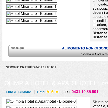
L`Hotel M
rinnovato,
sua posiz
decenni u
accurato e
splendida
solarium,
ascensore
Distanza 
Distanza
SERVIZIO GRATUITO 0431.19.85.601
OLIMPIA HOTEL & APARTHOTEL
(ved
0431.19.85.601
Lido di Bibione
Hotel
Tel.
Situato ne
Venezia, l