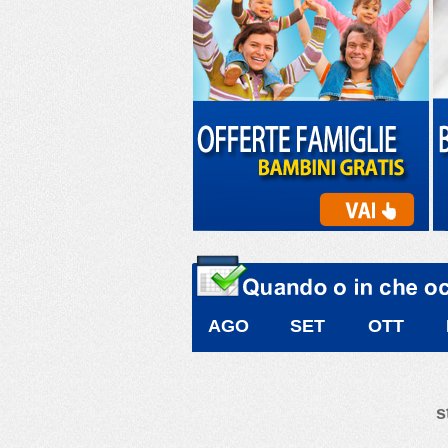
AGO
SET
OTT
s