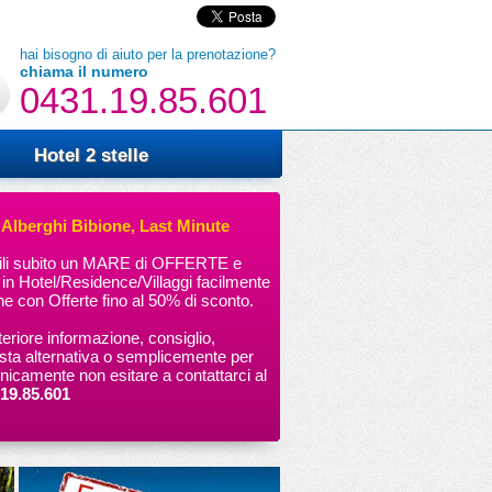
hai bisogno di aiuto per la prenotazione?
chiama il numero
0431.19.85.601
Hotel 2 stelle
 Alberghi Bibione, Last Minute
bili subito un MARE di OFFERTE e
 Hotel/Residence/Villaggi facilmente
ine con Offerte fino al 50% di sconto.
teriore informazione, consiglio,
osta alternativa o semplicemente per
onicamente non esitare a contattarci al
19.85.601