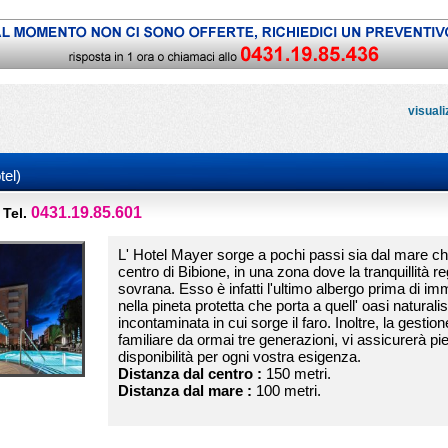
visuali
tel)
0431.19.85.601
Tel.
L' Hotel Mayer sorge a pochi passi sia dal mare ch
centro di Bibione, in una zona dove la tranquillità r
sovrana. Esso è infatti l'ultimo albergo prima di im
nella pineta protetta che porta a quell' oasi naturali
incontaminata in cui sorge il faro. Inoltre, la gestion
familiare da ormai tre generazioni, vi assicurerà pi
disponibilità per ogni vostra esigenza.
Distanza dal centro :
150 metri.
Distanza dal mare :
100 metri.