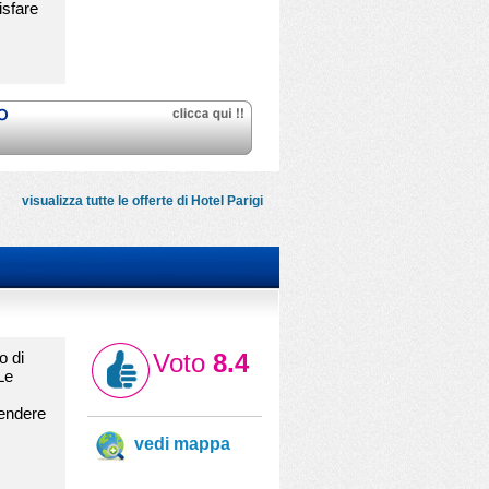
isfare
visualizza tutte le offerte di Hotel Parigi
o di
Voto
8.4
Le
rendere
vedi mappa