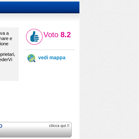
ova a
Voto
8.2
 mare e
bione
rietari,
vedi mappa
cederVi