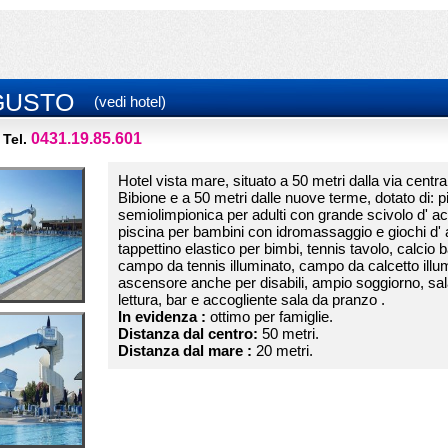
GUSTO
(vedi hotel)
0431.19.85.601
Tel.
Hotel vista mare, situato a 50 metri dalla via centra
Bibione e a 50 metri dalle nuove terme, dotato di: p
semiolimpionica per adulti con grande scivolo d' a
piscina per bambini con idromassaggio e giochi d'
tappettino elastico per bimbi, tennis tavolo, calcio ba
campo da tennis illuminato, campo da calcetto illu
ascensore anche per disabili, ampio soggiorno, sal
lettura, bar e accogliente sala da pranzo .
In evidenza :
ottimo per famiglie.
Distanza dal centro:
50 metri.
Distanza dal mare :
20 metri.