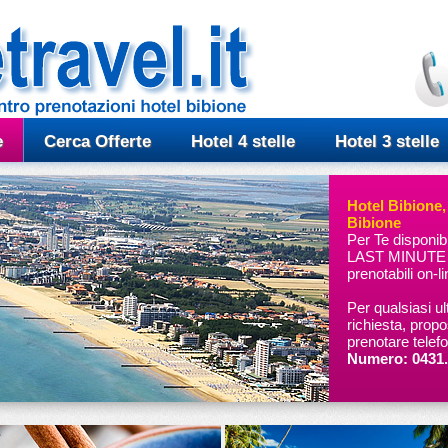
e
Cerca Offerte
Hotel 4 stelle
Hotel 3 stelle
Hotel Bibione,
Bibione
Per Te disponi
LAST MINUTE in
prenotabili on-l
Per qualsiasi ul
richiesta, prop
prenotare telef
Numero: 0431.