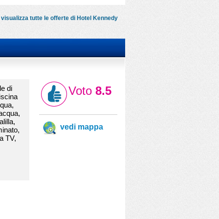
visualizza tutte le offerte di Hotel Kennedy
le di
Voto
8.5
iscina
cqua,
 acqua,
lilla,
vedi mappa
minato,
a TV,