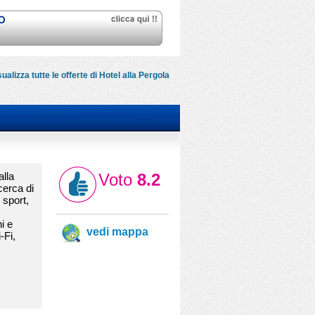
sualizza tutte le offerte di Hotel alla Pergola
alla
Voto
8.2
cerca di
 sport,
ni e
vedi mappa
-Fi,