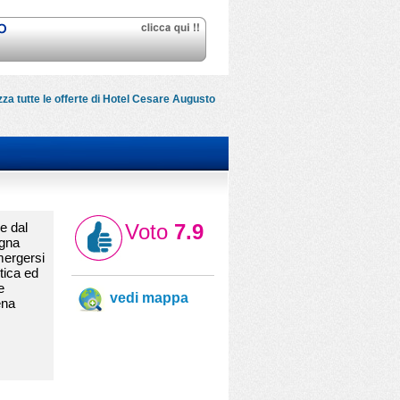
zza tutte le offerte di Hotel Cesare Augusto
e dal
Voto
7.9
egna
mergersi
stica ed
e
vedi mappa
ena