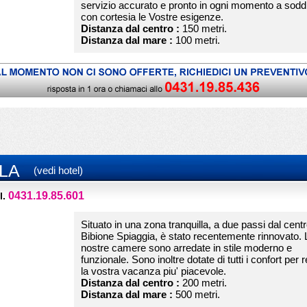
servizio accurato e pronto in ogni momento a sodd
con cortesia le Vostre esigenze.
Distanza dal centro :
150 metri.
Distanza dal mare :
100 metri.
LA
(vedi hotel)
0431.19.85.601
l.
Situato in una zona tranquilla, a due passi dal centr
Bibione Spiaggia, è stato recentemente rinnovato. 
nostre camere sono arredate in stile moderno e
funzionale. Sono inoltre dotate di tutti i confort per 
la vostra vacanza piu' piacevole.
Distanza dal centro :
200 metri.
Distanza dal mare :
500 metri.