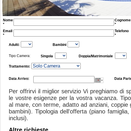
Nome
Cognome
*
*
Email
Telefono
*
*
Adulti:
Bambini
Tipo Camera:
Singola
Doppia/Matrimoniale
Trattamento:
Data Arrivo:
Data Part
Per offrirvi il miglior servizio Vi preghiamo di
le vostre esigenze per la vostra vacanza. Tipolo
al mare, con terme, adatto ad anziani, coppie 
bambini). Tipologia dell'offerta (piano famigli
inclusi).
Altre richieste