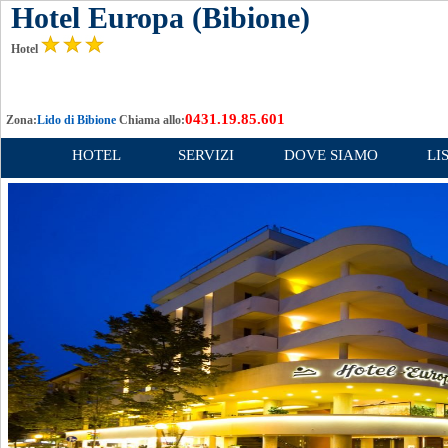
Hotel Europa (Bibione)
Hotel
0431.19.85.601
Zona:
Lido di Bibione
Chiama allo:
HOTEL
SERVIZI
DOVE SIAMO
LI