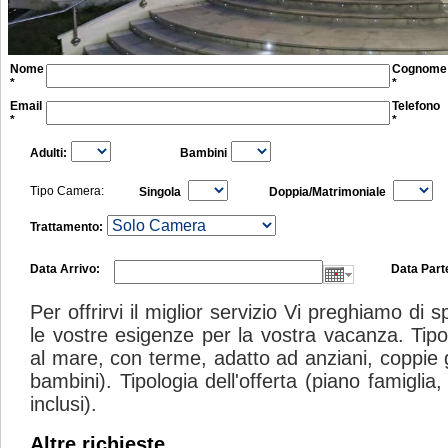
Nome
Cognome
*
*
Email
Telefono
*
*
Adulti:
Bambini
Tipo Camera:
Singola
Doppia/Matrimoniale
Trattamento:
Data Arrivo:
Data Part
Per offrirvi il miglior servizio Vi preghiamo di
le vostre esigenze per la vostra vacanza. Tipolo
al mare, con terme, adatto ad anziani, coppie 
bambini). Tipologia dell'offerta (piano famigli
inclusi).
Altre richieste