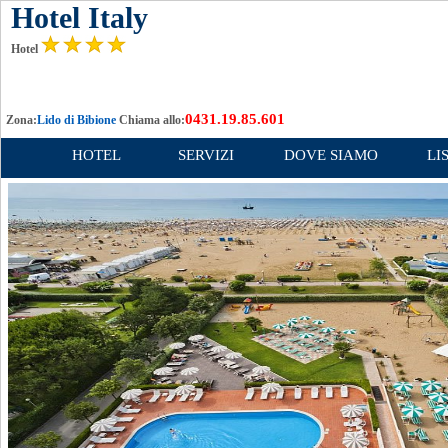
Hotel Italy
Hotel
0431.19.85.601
Zona:
Lido di Bibione
Chiama allo:
HOTEL
SERVIZI
DOVE SIAMO
LI