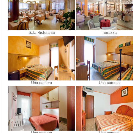
Sala Ristorante
Terrazza
Una camera
Una camera
Una camera
Una camera