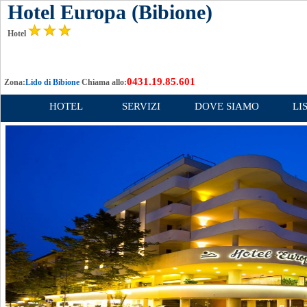
Hotel Europa (Bibione)
Hotel
0431.19.85.601
Zona:
Lido di Bibione
Chiama allo:
HOTEL
SERVIZI
DOVE SIAMO
LI