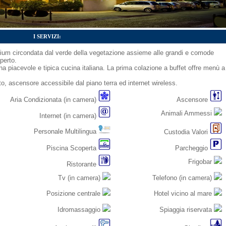
I SERVIZI:
ium circondata dal verde della vegetazione assieme alle grandi e comode
aperto.
a piacevole e tipica cucina italiana. La prima colazione a buffet offre menù a
to, ascensore accessibile dal piano terra ed internet wireless.
Aria Condizionata (in camera)
Ascensore
Animali Ammessi
Internet (in camera)
Personale Multilingua
Custodia Valori
Piscina Scoperta
Parcheggio
Frigobar
Ristorante
Tv (in camera)
Telefono (in camera)
Posizione centrale
Hotel vicino al mare
Idromassaggio
Spiaggia riservata