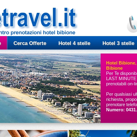
e
Cerca Offerte
Hotel 4 stelle
Hotel 3 stelle
Hotel Bibione,
Bibione
Per Te disponi
LAST MINUTE in
prenotabili on-l
Per qualsiasi ul
richiesta, prop
prenotare telef
Numero: 0431.