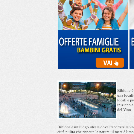
Bibione
è
una locali
locali e p
iniziano a
del Vino.
Bibione è un luogo ideale dove tracorrere le vac
città pulita che rispetta la natura: il mare è lim