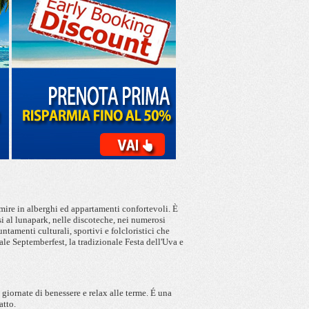
rmire in alberghi ed appartamenti confortevoli. È
i al lunapark, nelle discoteche, nei numerosi
ntamenti culturali, sportivi e folcloristici che
ale Septemberfest, la tradizionale Festa dell'Uva e
giornate di benessere e relax alle terme. É una
atto.