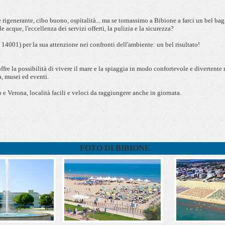
rigenerante, cibo buono, ospitalità... ma se tornassimo a Bibione a farci un bel ba
 acque, l'eccellenza dei servizi offerti, la pulizia e la sicurezza?
4001) per la sua attenzione nei confronti dell'ambiente: un bel risultato!
fre la possibilità di vivere il mare e la spiaggia in modo confortevole e divertente m
ra, musei ed eventi.
e Verona, località facili e veloci da raggiungere anche in giornata.
FOTO DI BIBIONE