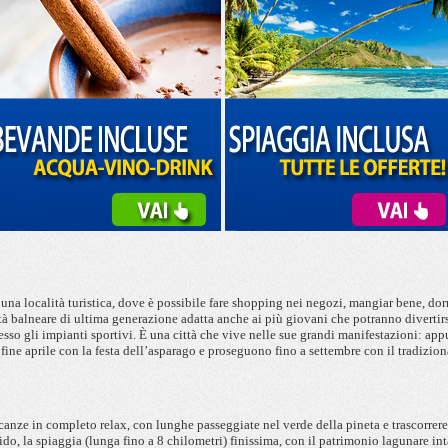
 una località turistica, dove è possibile fare shopping nei negozi, mangiar bene, do
tà balneare di ultima generazione adatta anche ai più giovani che potranno divertirs
resso gli impianti sportivi. È una città che vive nelle sue grandi manifestazioni: appu
 fine aprile con la festa dell’asparago e proseguono fino a settembre con il tradizion
anze in completo relax, con lunghe passeggiate nel verde della pineta e trascorrere 
pido, la spiaggia (lunga fino a 8 chilometri) finissima, con il patrimonio lagunare int