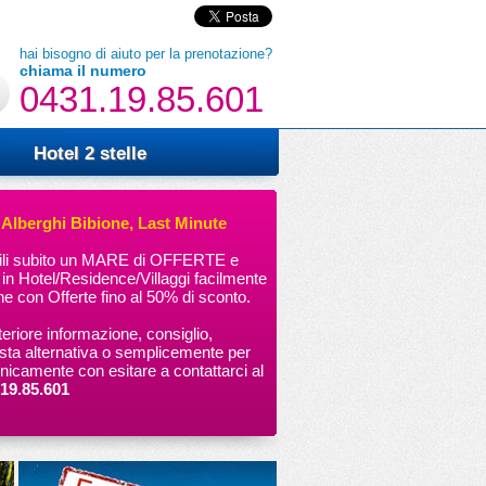
hai bisogno di aiuto per la prenotazione?
chiama il numero
0431.19.85.601
Hotel 2 stelle
 Alberghi Bibione, Last Minute
bili subito un MARE di OFFERTE e
 Hotel/Residence/Villaggi facilmente
ine con Offerte fino al 50% di sconto.
teriore informazione, consiglio,
osta alternativa o semplicemente per
onicamente con esitare a contattarci al
19.85.601